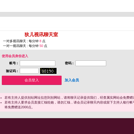
您即将进入 [
狄儿视讯聊天室
]
一对多视讯聊天 : 每分钟
8
点
一对一视讯聊天 : 每分钟
50
点
使用会员身份进入
帐号 :
密码 :
验证码 :
加入会员
若有主持人提供别站网址拉您到别网站，请将聊天记录提供我们，经查属实网站会免费赠送
若有主持人要求会员直接汇钱给她，请勿汇钱，请会员记录聊天内容或留下主持人银行帐
将免费赠送2000点。