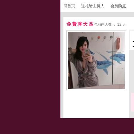
回首页
送礼给主持人
会员购点
免費聊天區
包厢内人数 ： 12 人